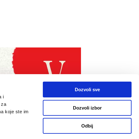
Dozvoli sve
 i
 za
Dozvoli izbor
ma koje ste im
Odbij