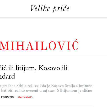
MIHAILOVIĆ
ić ili litijum, Kosovo ili
ndard
a građana Srbije reći će i da je Kosovo Srbija a intimno
 baš biti toliko uvereni u taj stav. S litijumom je slično
 PANOVIĆ
22.10.2024.