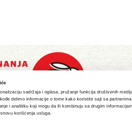
iće
nalizaciju sadržaja i oglasa, pružanje funkcija društvenih medija
akođe delimo informacije o tome kako koristite sajt sa partnerima
nje i analitiku koji mogu da ih kombinuju sa drugim informacija
a osnovu korišćenja usluga.