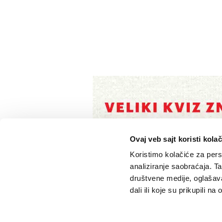
Ovaj veb sajt koristi kolač
Koristimo kolačiće za perso
analiziranje saobraćaja. T
društvene medije, oglašava
dali ili koje su prikupili n