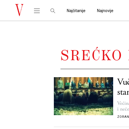
Najčitanije
Najnovije
SREĆKO 
Vuč
sta
Većin
i neće
ZORAN