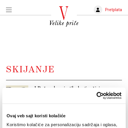
Pretplata
SKIJANJE
I Božo takav, i njih dvojica živi
Božo Koprivica je opisujući nogomet opisivao vlastiti
unutrašnji svijet. Fudbal je bio alegorija onog što je
htio reći o sebi, kao neku vlastitu životnu muku, a što
se na druge načine u njegovom slučaju nikako nije ni
MILJENKO JERGOVIĆ
10.04.2026.
moglo ni smjelo reći
Ovaj veb sajt koristi kolačiće
Koristimo kolačiće za personalizaciju sadržaja i oglasa,
Pobegnimo koji dan na Igre