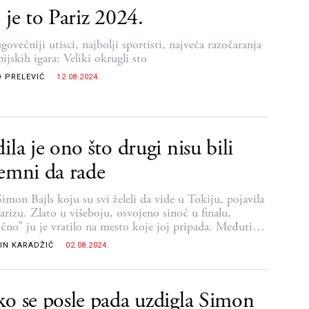
 je to Pariz 2024.
ovečniji utisci, najbolji sportisti, najveća razočaranja
ijskih igara: Veliki okrugli sto
 PRELEVIĆ
12.08.2024.
ila je ono što drugi nisu bili
emni da rade
imon Bajls koju su svi želeli da vide u Tokiju, pojavila
Parizu. Zlato u višeboju, osvojeno sinoć u finalu,
ično” ju je vratilo na mesto koje joj pripada. Međutim,
ego što se ponovo popela na vrh olimpijskog postolja,
IN KARADŽIĆ
02.08.2024.
lja gimnastičarka u istoriji morala je najpre da zagrebe
ačnim dubinama neuspeha, traume, straha i sumnje u
o se posle pada uzdigla Simon