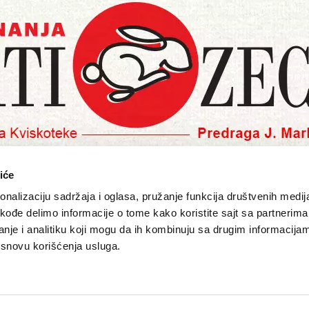
iće
nalizaciju sadržaja i oglasa, pružanje funkcija društvenih medija
O NAMA
PRETPLATA
akođe delimo informacije o tome kako koristite sajt sa partnerima
nje i analitiku koji mogu da ih kombinuju sa drugim informacija
eport
Impresum
Pretplati se
a osnovu korišćenja usluga.
Pokloni prija
Marketing
Newsletter
Kontakt