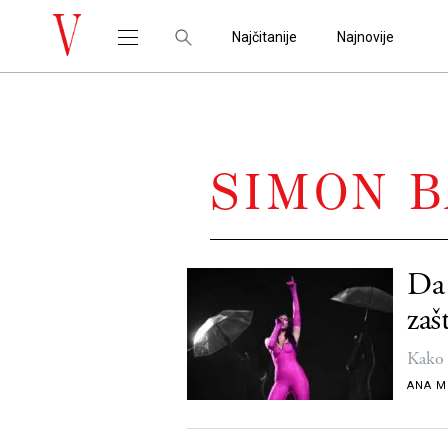
Najčitanije
Najnovije
SIMON B
Da 
zaš
Kako 
ANA M