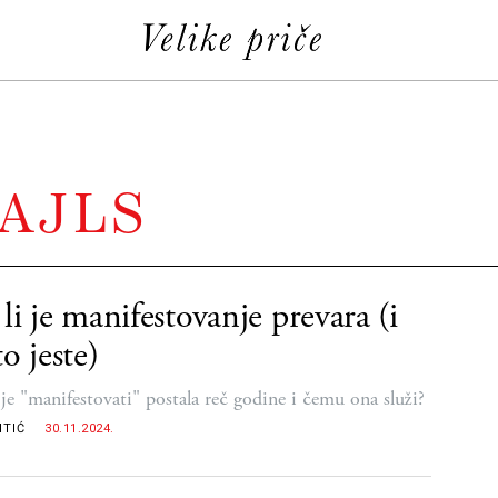
AJLS
li je manifestovanje prevara (i
to jeste)
je "manifestovati" postala reč godine i čemu ona služi?
ITIĆ
30.11.2024.