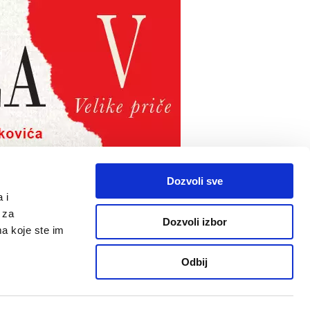
Dozvoli sve
 i
PRATITE NAS
 za
Dozvoli izbor
ma koje ste im
telju
Odbij