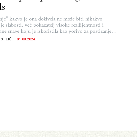
ls
nje" kakvo je ona doživela ne može biti nikakvo
je slabosti, već pokazatelj visoke rezilijentnosti i
ne snage koju je iskoristila kao gorivo za postizanje
enih rezultata
O ILIĆ
01.08.2024.