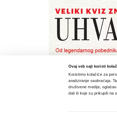
Ovaj veb sajt koristi kolač
Koristimo kolačiće za perso
VELIKE PRIČE
PODCAST
analiziranje saobraćaja. T
društvene medije, oglašava
Politika
Pantelićev Geor
dali ili koje su prikupili n
Sport
Faktor 50+
Psihologija
Rosić i drugovi
Fikcija