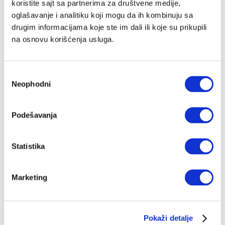
koristite sajt sa partnerima za društvene medije,
oglašavanje i analitiku koji mogu da ih kombinuju sa
drugim informacijama koje ste im dali ili koje su prikupili
na osnovu korišćenja usluga.
Избор
Neophodni
сагласности
Podešavanja
Statistika
Marketing
Pokaži detalje