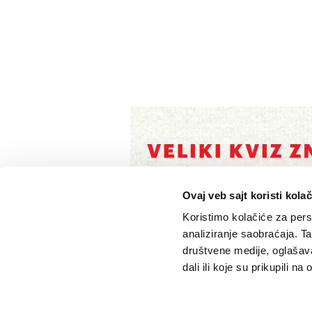
Ovaj veb sajt koristi kolač
Koristimo kolačiće za perso
analiziranje saobraćaja. T
društvene medije, oglašava
dali ili koje su prikupili n