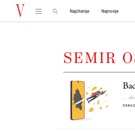
Najčitanije
Najnovije
SEMIR 
Bac
... zb
DRAGO