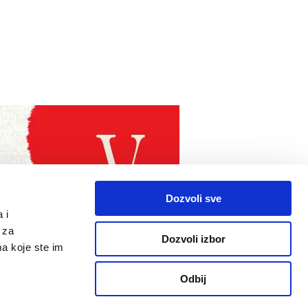
Dozvoli sve
 i
 za
Dozvoli izbor
ma koje ste im
Odbij