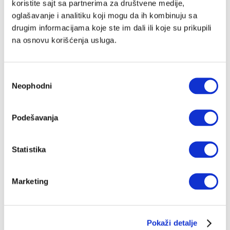
koristite sajt sa partnerima za društvene medije,
nasilja i gubitaka
oglašavanje i analitiku koji mogu da ih kombinuju sa
Resursi su naša (Velika) priča. To je priča onih koji su
drugim informacijama koje ste im dali ili koje su prikupili
doživeli ratove, izbeglištva, logore, gubitke članova
porodica, komšija i prijatelja, zlostavljanja u
na osnovu korišćenja usluga.
detinjstvu, fizičko i seksualno nasilje, društveno nasilje,
TIJANA MIROVIĆ
06.07.2023.
poplave, zemljotrese, pandemiju i finalno masovna
ubistva u „Ribnikaru“, Mladenovcu, Norveškoj i
Americi
Избор
Neophodni
сагласности
Podešavanja
Statistika
Marketing
Pokaži detalje