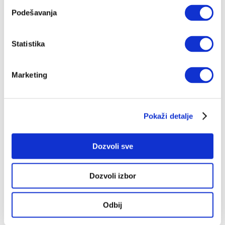
Ili Najdžel Faraž ipak više liči na engleskog Radovana
Podešavanja
III?
ŽELJKO PANTELIĆ
13.06.2025.
Statistika
Ko će spasti Zapad od Ilona Maska?
Vlasnik mreže X želi neofašiste na vlasti u Velikoj
Marketing
Britaniji
ŽELJKO PANTELIĆ
07.01.2025.
Pokaži detalje
Dozvoli sve
Dozvoli izbor
Odbij