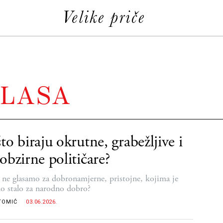
GLASA
to biraju okrutne, grabežljive i
obzirne političare?
 ne glasamo za dobronamjerne, pristojne, kojima je
no stalo za narodno dobro?
TOMIĆ
03.06.2026.