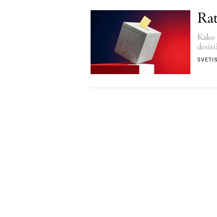
Rat
Kako 
desiti
SVETI