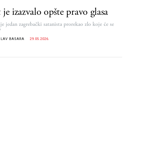
 je izazvalo opšte pravo glasa
je jedan zagrebački satanista prorekao zlo koje će se
?
SLAV BASARA
29.05.2026.