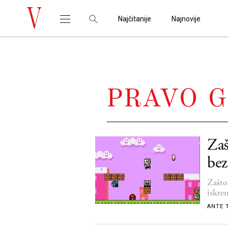
Najčitanije
Najnovije
PRAVO 
Zaš
bez
Zašto
iskre
ANTE 