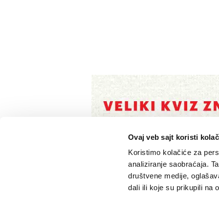
Ovaj veb sajt koristi kolač
Koristimo kolačiće za perso
analiziranje saobraćaja. T
društvene medije, oglašava
dali ili koje su prikupili n