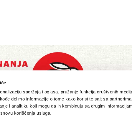
iće
nalizaciju sadržaja i oglasa, pružanje funkcija društvenih medija
akođe delimo informacije o tome kako koristite sajt sa partnerima
nje i analitiku koji mogu da ih kombinuju sa drugim informacija
a osnovu korišćenja usluga.