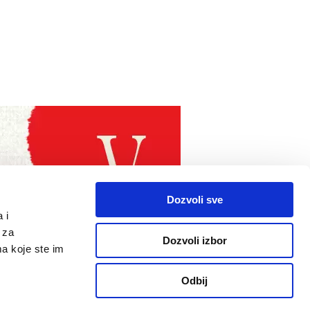
Dozvoli sve
 i
 za
Dozvoli izbor
ma koje ste im
Odbij