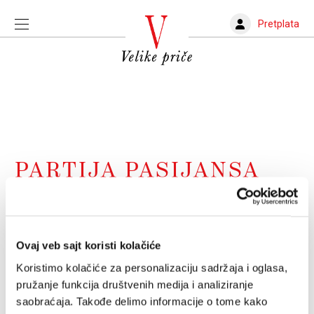
Pretplata
PARTIJA PASIJANSA
Zašto navijamo za kraj svijeta?
Otkud ljubav prema katastrofi? Otkud želja ljudi da
kažu ono "počelo je"?
Ovaj veb sajt koristi kolačiće
STEFAN ĐUKIĆ
28.12.2023.
Koristimo kolačiće za personalizaciju sadržaja i oglasa,
pružanje funkcija društvenih medija i analiziranje
saobraćaja. Takođe delimo informacije o tome kako