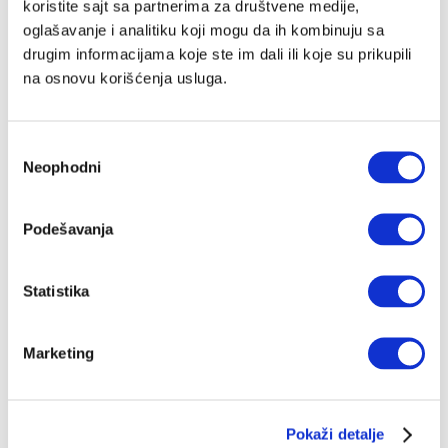
koristite sajt sa partnerima za društvene medije,
oglašavanje i analitiku koji mogu da ih kombinuju sa
drugim informacijama koje ste im dali ili koje su prikupili
na osnovu korišćenja usluga.
Избор
Neophodni
сагласности
Podešavanja
Statistika
Marketing
Pokaži detalje