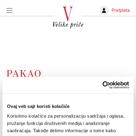
Pretplata
PAKAO
Zašto navijamo za pakao
... i zašto se papa Francisko nada da u paklu nema
nikoga
Ovaj veb sajt koristi kolačiće
STEFAN ĐUKIĆ
29.01.2024.
Koristimo kolačiće za personalizaciju sadržaja i oglasa,
pružanje funkcija društvenih medija i analiziranje
saobraćaja. Takođe delimo informacije o tome kako