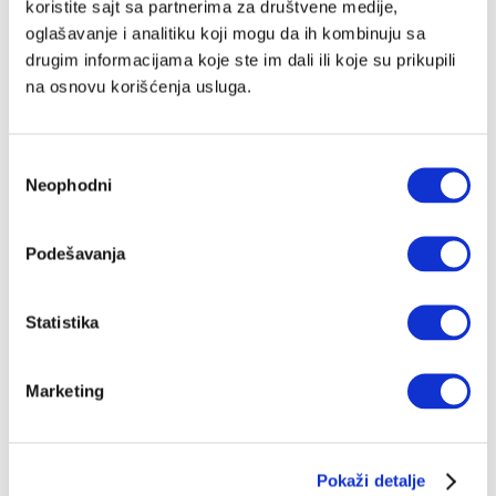
koristite sajt sa partnerima za društvene medije,
položio
oglašavanje i analitiku koji mogu da ih kombinuju sa
SAŠA IBRULJ
27.10.2025.
drugim informacijama koje ste im dali ili koje su prikupili
na osnovu korišćenja usluga.
Zašto navijam za Engleze
Kad god se obraduješ zbog reprezentacije, možeš biti
hiljadu posto siguran da ćeš se uskoro pokajati
Избор
ANTE TOMIĆ
06.07.2024.
Neophodni
сагласности
Podešavanja
Statistika
Marketing
Pokaži detalje