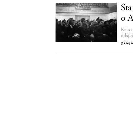
Šta
o 
Kako 
odsječ
DRAGA