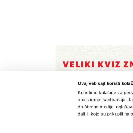
Ovaj veb sajt koristi kolač
Koristimo kolačiće za perso
analiziranje saobraćaja. T
društvene medije, oglašava
dali ili koje su prikupili n