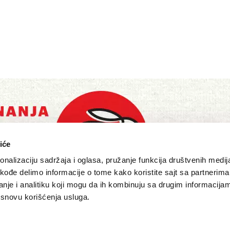
iće
nalizaciju sadržaja i oglasa, pružanje funkcija društvenih medija
akođe delimo informacije o tome kako koristite sajt sa partnerima
nje i analitiku koji mogu da ih kombinuju sa drugim informacija
a osnovu korišćenja usluga.