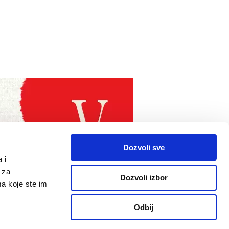
Dozvoli sve
 i
 za
Dozvoli izbor
ma koje ste im
Odbij