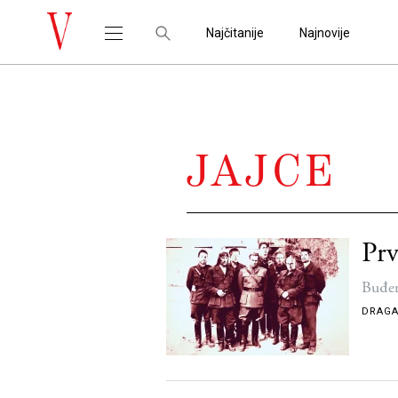
Najčitanije
Najnovije
JAJCE
Prv
Buđen
DRAGA