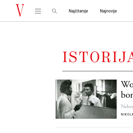
Najčitanije
Najnovije
ISTORIJ
Wop
bo
Nebes
NIKOL