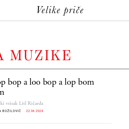
A MUZIKE
 bop a loo bop a lop bom
m
ki vrisak Litl Ričarda
A BOŽILOVIĆ
22.04.2024.