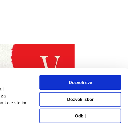
Dozvoli sve
 i
 za
Dozvoli izbor
ma koje ste im
Odbij