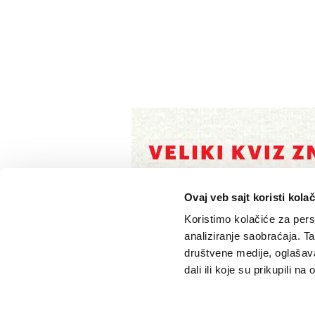
Ovaj veb sajt koristi kolač
Koristimo kolačiće za perso
analiziranje saobraćaja. T
društvene medije, oglašava
dali ili koje su prikupili n