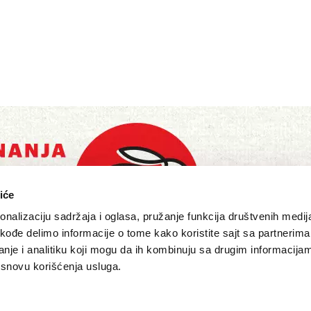
iće
nalizaciju sadržaja i oglasa, pružanje funkcija društvenih medija
akođe delimo informacije o tome kako koristite sajt sa partnerima
nje i analitiku koji mogu da ih kombinuju sa drugim informacija
a osnovu korišćenja usluga.