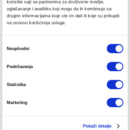
koristite sajt sa partnerima za društvene medije,
kao Tezeja koji ubija Minotaura ili kao Supermena
oglašavanje i analitiku koji mogu da ih kombinuju sa
koji se bori protiv natprirodnih sila
drugim informacijama koje ste im dali ili koje su prikupili
MIHAILO ILIĆ
05.11.2023.
na osnovu korišćenja usluga.
Избор
Neophodni
сагласности
Podešavanja
Statistika
Marketing
Pokaži detalje