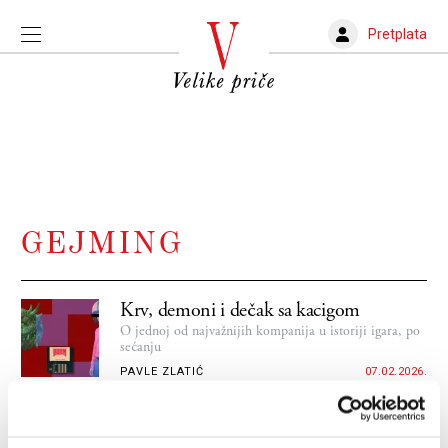
Pretplata
GEJMING
Krv, demoni i dečak sa kacigom
O jednoj od najvažnijih kompanija u istoriji igara, po
sećanju
PAVLE ZLATIĆ
07.02.2026.
U redu je da odustanete (čak i od