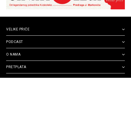
VELIKE PRIČE
PODCAST
O NAMA
PRETPLATA
PRATITE NAS
Politika
Opšti uslovi
Politika
Cookie
privatnosti
korišćenja
reklamacija
Policy
© 2026
Velike priče
- TCT News and Entertainment - Sva prava zadržana. Developed
by
Cubes