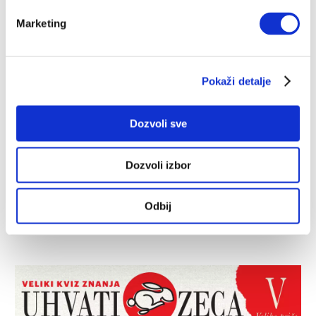
tu piraterija koja je reakcija na nepoštene uslove
kupovine, i na čuvenu rečenicu “kupiti nije isto što i
Marketing
imati”.
PAVLE ZLATIĆ
16.08.2025.
Pokaži detalje
Dozvoli sve
Dozvoli izbor
Odbij