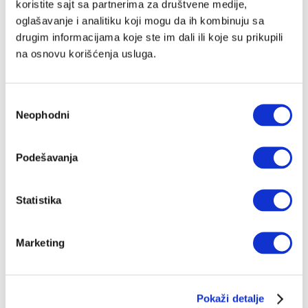
Fallout je događaj godine
koristite sajt sa partnerima za društvene medije,
Serija Fallout je kao jedan dugačak sporedan zadatak
oglašavanje i analitiku koji mogu da ih kombinuju sa
(quest) koje je svaki igrač obožavao
drugim informacijama koje ste im dali ili koje su prikupili
STEFAN ĐUKIĆ
19.04.2024.
na osnovu korišćenja usluga.
Избор
Neophodni
сагласности
Podešavanja
Statistika
Marketing
Pokaži detalje