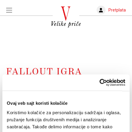
Pretplata
FALLOUT IGRA
Zašto je kraj Amerike uvek i svima
interesantan?
Ovaj veb sajt koristi kolačiće
"Fallout" je serija koja je "Westworld" mogla da bude.
I nema takve ni na jednom od kanala
Koristimo kolačiće za personalizaciju sadržaja i oglasa,
SLOBODAN VUJANOVIĆ
27.04.2024.
pružanje funkcija društvenih medija i analiziranje
saobraćaja. Takođe delimo informacije o tome kako