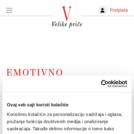
Pretplata
EMOTIVNO
ZLOSTAVLJANJE
Kako političari gaslajtuju glasače
Ovaj veb sajt koristi kolačiće
Diktatori gaslajteri vide svoje građane kao sredstvo
Koristimo kolačiće za personalizaciju sadržaja i oglasa,
kojim se postiže neki cilj pa ako neko mora i da umre,
neka tako bude
pružanje funkcija društvenih medija i analiziranje
VELIKE PRIČE
27.07.2025.
saobraćaja. Takođe delimo informacije o tome kako