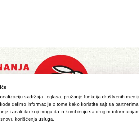
iće
nalizaciju sadržaja i oglasa, pružanje funkcija društvenih medija
akođe delimo informacije o tome kako koristite sajt sa partnerima
nje i analitiku koji mogu da ih kombinuju sa drugim informacija
a osnovu korišćenja usluga.