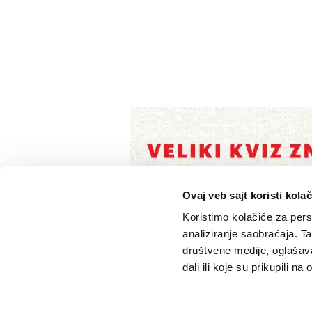
Ovaj veb sajt koristi kolač
Koristimo kolačiće za perso
analiziranje saobraćaja. T
društvene medije, oglašava
dali ili koje su prikupili n