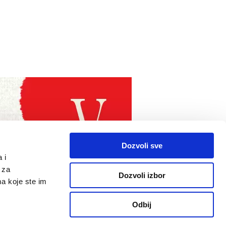
Dozvoli sve
 i
 za
Dozvoli izbor
ma koje ste im
Odbij