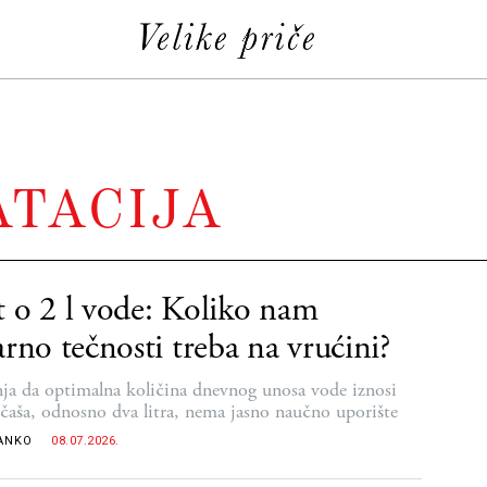
ATACIJA
 o 2 l vode: Koliko nam
arno tečnosti treba na vrućini?
ja da optimalna količina dnevnog unosa vode iznosi
čaša, odnosno dva litra, nema jasno naučno uporište
ANKO
08.07.2026.