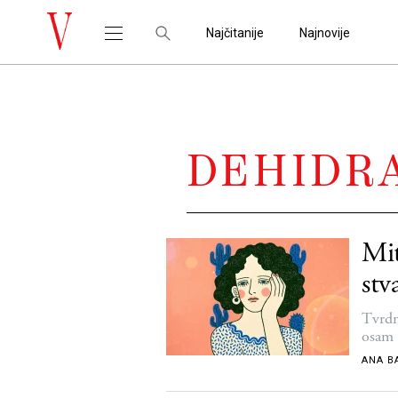
Najčitanije
Najnovije
DEHIDR
Mit
stv
Tvrdn
osam 
ANA B