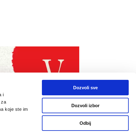
Dozvoli sve
 i
 za
Dozvoli izbor
ma koje ste im
Odbij