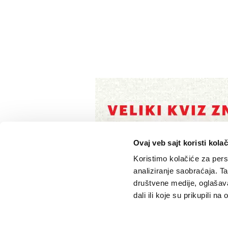
Ovaj veb sajt koristi kolač
Koristimo kolačiće za perso
analiziranje saobraćaja. T
društvene medije, oglašava
dali ili koje su prikupili n