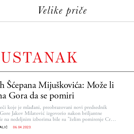
 USTANAK
 Šćepana Mijuškovića: Može li
a Gora da se pomiri
reči koje je mlađani, preobrazovani novi predsednik
Gore Jakov Milatović izgovorio nakon briljantne
e na nedeljnim izborima bile su "želim pomirenje Crne
. Koliko god lepo zvučalo, ova romantična poruka je
ALIĆ
06.04.2023.
jena sa rezervom na obe zavađene strane