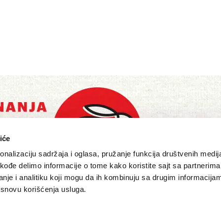
iće
nalizaciju sadržaja i oglasa, pružanje funkcija društvenih medija
akođe delimo informacije o tome kako koristite sajt sa partnerima
nje i analitiku koji mogu da ih kombinuju sa drugim informacija
a osnovu korišćenja usluga.