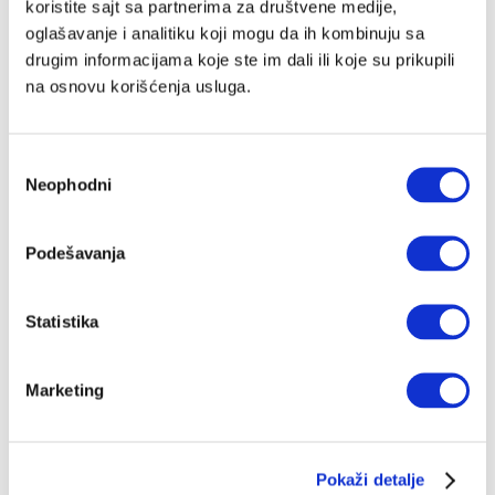
koristite sajt sa partnerima za društvene medije,
oglašavanje i analitiku koji mogu da ih kombinuju sa
drugim informacijama koje ste im dali ili koje su prikupili
na osnovu korišćenja usluga.
Избор
Neophodni
сагласности
Podešavanja
Statistika
Marketing
Pokaži detalje