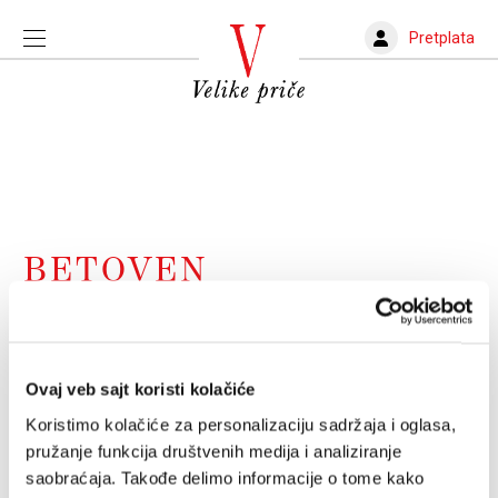
Pretplata
BETOVEN
Majka sviju simfonija
U povodu 200. obljetnice nastanka i praizvedbe jednog
od najvećih simfonijskih djela u glazbenoj povijesti -
Ovaj veb sajt koristi kolačiće
Devete simfonije Ludwiga van Beethovenova
Koristimo kolačiće za personalizaciju sadržaja i oglasa,
SINIŠA VUKOVIĆ
07.05.2024.
pružanje funkcija društvenih medija i analiziranje
saobraćaja. Takođe delimo informacije o tome kako