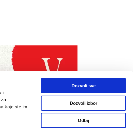
Dozvoli sve
 i
 za
Dozvoli izbor
ma koje ste im
Odbij