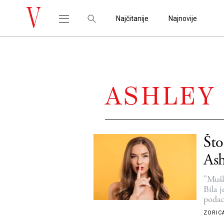
Najčitanije
Najnovije
ASHLEY
Što
Ash
"Mušk
Bila 
podac
Netfl
ZORIC