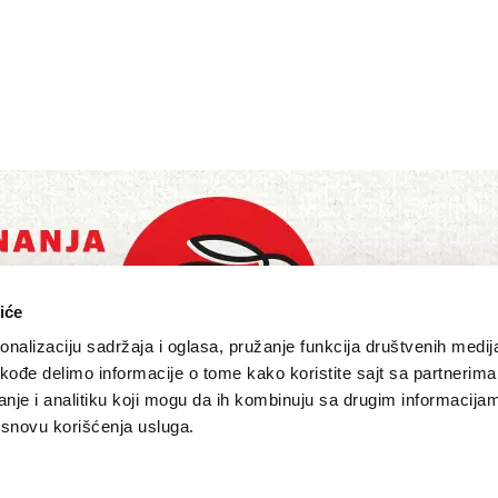
iće
nalizaciju sadržaja i oglasa, pružanje funkcija društvenih medija
akođe delimo informacije o tome kako koristite sajt sa partnerima
nje i analitiku koji mogu da ih kombinuju sa drugim informacija
a osnovu korišćenja usluga.