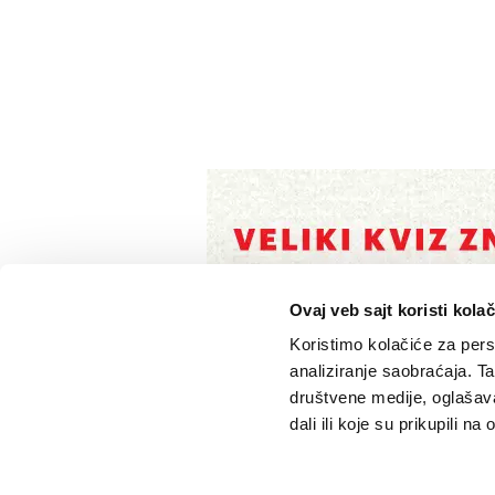
Ovaj veb sajt koristi kolač
Koristimo kolačiće za perso
analiziranje saobraćaja. T
društvene medije, oglašava
dali ili koje su prikupili n