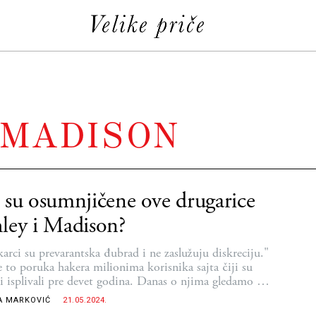
 MADISON
 su osumnjičene ove drugarice
ley i Madison?
arci su prevarantska đubrad i ne zaslužuju diskreciju."
je to poruka hakera milionima korisnika sajta čiji su
i isplivali pre devet godina. Danas o njima gledamo na
iksu
A MARKOVIĆ
21.05.2024.