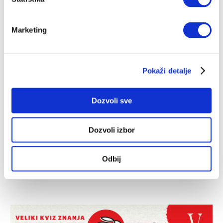
Jedan dan u životu ostarelog terapeuta
Ekskluzivno na Velikim pričama: Odlomci iz poslednje
Marketing
knjige Irvina Jaloma, "60 minuta u ovde i sada"
IRVIN JALOM
06.07.2025.
Pokaži detalje
Dozvoli sve
Dozvoli izbor
Odbij