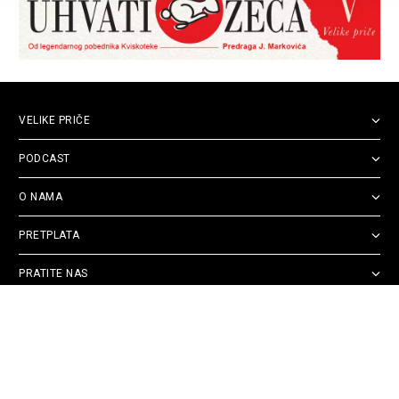
VELIKE PRIČE
PODCAST
O NAMA
PRETPLATA
PRATITE NAS
Politika
Opšti uslovi
Politika
Cookie
privatnosti
korišćenja
reklamacija
Policy
© 2026
Velike priče
- TCT News and Entertainment - Sva prava zadržana. Developed
by
Cubes