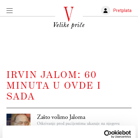
Pretplata
IRVIN JALOM: 60
MINUTA U OVDE I
SADA
Zašto volimo Jaloma
Otkrivanje pred pacijentima ukazuje na njegovu
spremnost da pokaže ranjivost i normalizuje
psihoterapiju tako što je stavlja u koordinatni sistem