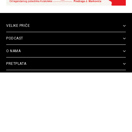
VELIKE PRIČE
PODCAST
O NAMA
PRETPLATA
PRATITE NAS
Politika
Opšti uslovi
Politika
Cookie
privatnosti
korišćenja
reklamacija
Policy
© 2026
Velike priče
- TCT News and Entertainment - Sva prava zadržana. Developed
by
Cubes