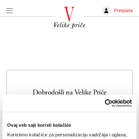
Pretplata
Dobrodošli na
Velike Priče
Unesite svoju adresu e-pošte da biste se prijavili ili kreirali
novi nalog
Ovaj veb sajt koristi kolačiće
Email adresa
Koristimo kolačiće za personalizaciju sadržaja i oglasa,