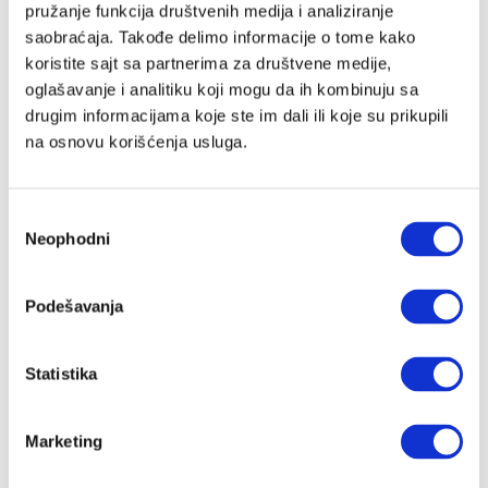
pružanje funkcija društvenih medija i analiziranje
saobraćaja. Takođe delimo informacije o tome kako
koristite sajt sa partnerima za društvene medije,
Lozinka
oglašavanje i analitiku koji mogu da ih kombinuju sa
drugim informacijama koje ste im dali ili koje su prikupili
na osnovu korišćenja usluga.
Prijava
Избор
Neophodni
сагласности
Nastavi preko Google naloga
Podešavanja
Nastavi preko Apple naloga
Statistika
Zapamti me
Zaboravljena lozinka?
Marketing