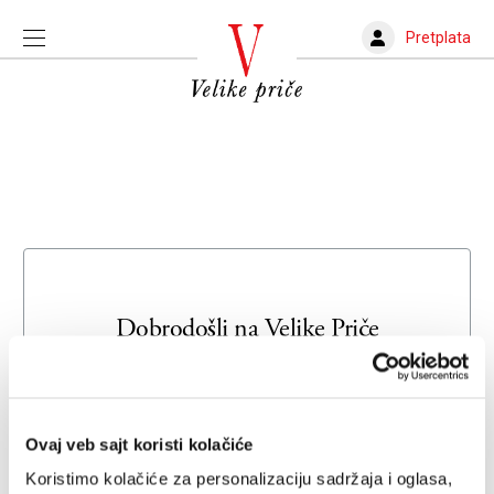
Pretplata
Dobrodošli na
Velike Priče
Unesite svoju adresu e-pošte da biste se prijavili ili kreirali
novi nalog
Ovaj veb sajt koristi kolačiće
Email adresa
Koristimo kolačiće za personalizaciju sadržaja i oglasa,