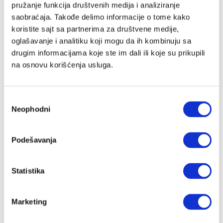
pružanje funkcija društvenih medija i analiziranje
saobraćaja. Takođe delimo informacije o tome kako
koristite sajt sa partnerima za društvene medije,
Lozinka
oglašavanje i analitiku koji mogu da ih kombinuju sa
drugim informacijama koje ste im dali ili koje su prikupili
na osnovu korišćenja usluga.
Prijava
Избор
Neophodni
сагласности
Nastavi preko Google naloga
Podešavanja
Nastavi preko Apple naloga
Statistika
Zapamti me
Zaboravljena lozinka?
Marketing