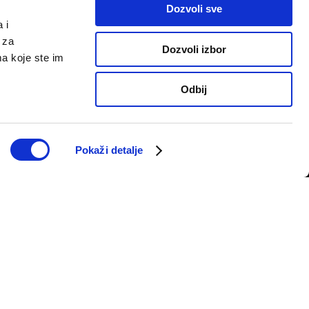
Dozvoli sve
 i
 za
Dozvoli izbor
ma koje ste im
Odbij
PRATITE NAS
telju
Pokaži detalje