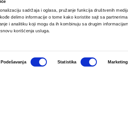
iće
nalizaciju sadržaja i oglasa, pružanje funkcija društvenih medija
akođe delimo informacije o tome kako koristite sajt sa partnerima
nje i analitiku koji mogu da ih kombinuju sa drugim informacija
a osnovu korišćenja usluga.
O NAMA
PRETPLATA
eport
Impresum
Pretplati se
Pokloni prija
Marketing
Podešavanja
Statistika
Marketing
Newsletter
Kontakt
macija
Cookie Policy
zadržana. Developed by
Cubes