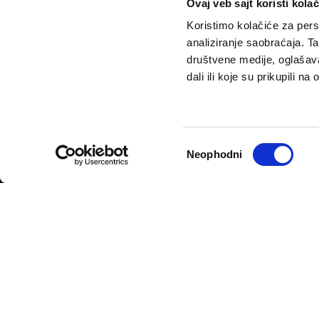
Ovaj veb sajt koristi kolač
Koristimo kolačiće za perso
analiziranje saobraćaja. T
društvene medije, oglašava
dali ili koje su prikupili n
VELIKE PRIČE
PODCAST
Politika
Pantelićev Geor
Sport
Faktor 50+
Избор
Neophodni
Psihologija
Rosić i drugovi
сагласности
Fikcija
Politika privatnosti
Opšti uslovi korišćenja
Politika rekla
© 2026
Velike priče
- TCT News and Entertainment - Sva prava 