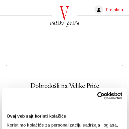
Pretplata
Dobrodošli na
Velike Priče
Unesite svoju adresu e-pošte da biste se prijavili ili kreirali
novi nalog
Ovaj veb sajt koristi kolačiće
Email adresa
Koristimo kolačiće za personalizaciju sadržaja i oglasa,