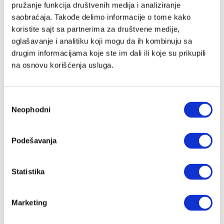
pružanje funkcija društvenih medija i analiziranje
saobraćaja. Takođe delimo informacije o tome kako
koristite sajt sa partnerima za društvene medije,
Lozinka
oglašavanje i analitiku koji mogu da ih kombinuju sa
drugim informacijama koje ste im dali ili koje su prikupili
na osnovu korišćenja usluga.
Prijava
Избор
Neophodni
сагласности
Nastavi preko Google naloga
Podešavanja
Nastavi preko Apple naloga
Statistika
Zapamti me
Zaboravljena lozinka?
Marketing