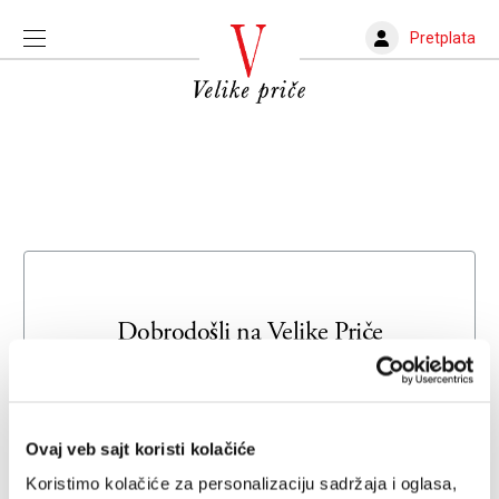
Pretplata
Dobrodošli na
Velike Priče
Unesite svoju adresu e-pošte da biste se prijavili ili kreirali
novi nalog
Ovaj veb sajt koristi kolačiće
Email adresa
Koristimo kolačiće za personalizaciju sadržaja i oglasa,