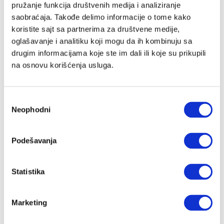
pružanje funkcija društvenih medija i analiziranje
saobraćaja. Takođe delimo informacije o tome kako
koristite sajt sa partnerima za društvene medije,
Lozinka
oglašavanje i analitiku koji mogu da ih kombinuju sa
drugim informacijama koje ste im dali ili koje su prikupili
na osnovu korišćenja usluga.
Prijava
Избор
Neophodni
сагласности
Nastavi preko Google naloga
Podešavanja
Nastavi preko Apple naloga
Statistika
Zapamti me
Zaboravljena lozinka?
Marketing