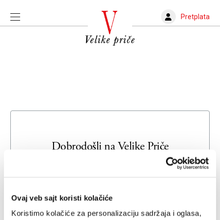
Pretplata
Dobrodošli na
Velike Priče
Unesite svoju adresu e-pošte da biste se prijavili ili kreirali
novi nalog
Ovaj veb sajt koristi kolačiće
Email adresa
Koristimo kolačiće za personalizaciju sadržaja i oglasa,