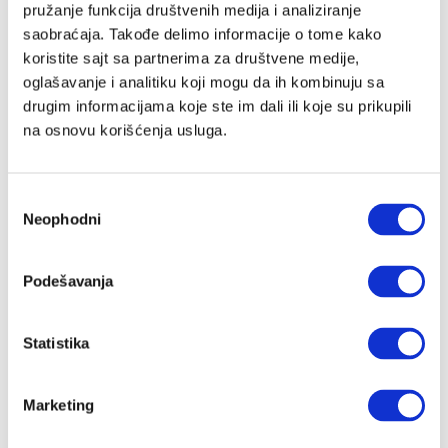
pružanje funkcija društvenih medija i analiziranje
saobraćaja. Takođe delimo informacije o tome kako
koristite sajt sa partnerima za društvene medije,
Lozinka
oglašavanje i analitiku koji mogu da ih kombinuju sa
drugim informacijama koje ste im dali ili koje su prikupili
na osnovu korišćenja usluga.
Prijava
Избор
Neophodni
сагласности
Nastavi preko Google naloga
Podešavanja
Nastavi preko Apple naloga
Statistika
Zapamti me
Zaboravljena lozinka?
Marketing