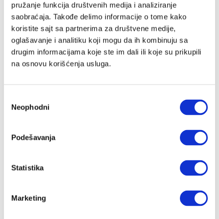
pružanje funkcija društvenih medija i analiziranje
saobraćaja. Takođe delimo informacije o tome kako
koristite sajt sa partnerima za društvene medije,
Lozinka
oglašavanje i analitiku koji mogu da ih kombinuju sa
drugim informacijama koje ste im dali ili koje su prikupili
na osnovu korišćenja usluga.
Prijava
Избор
Neophodni
сагласности
Nastavi preko Google naloga
Podešavanja
Nastavi preko Apple naloga
Statistika
Zapamti me
Zaboravljena lozinka?
Marketing