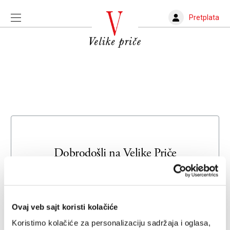
Pretplata
Dobrodošli na
Velike Priče
Unesite svoju adresu e-pošte da biste se prijavili ili kreirali
novi nalog
Ovaj veb sajt koristi kolačiće
Email adresa
Koristimo kolačiće za personalizaciju sadržaja i oglasa,