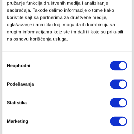
pružanje funkcija društvenih medija i analiziranje
saobraćaja. Takođe delimo informacije o tome kako
koristite sajt sa partnerima za društvene medije,
Lozinka
oglašavanje i analitiku koji mogu da ih kombinuju sa
drugim informacijama koje ste im dali ili koje su prikupili
na osnovu korišćenja usluga.
Prijava
Избор
Neophodni
сагласности
Nastavi preko Google naloga
Podešavanja
Nastavi preko Apple naloga
Statistika
Zapamti me
Zaboravljena lozinka?
Marketing