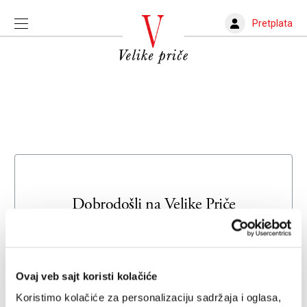
Pretplata
Dobrodošli na
Velike Priče
Unesite svoju adresu e-pošte da biste se prijavili ili kreirali
novi nalog
Ovaj veb sajt koristi kolačiće
Email adresa
Koristimo kolačiće za personalizaciju sadržaja i oglasa,