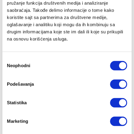
pružanje funkcija društvenih medija i analiziranje
saobraćaja. Takođe delimo informacije o tome kako
koristite sajt sa partnerima za društvene medije,
Lozinka
oglašavanje i analitiku koji mogu da ih kombinuju sa
drugim informacijama koje ste im dali ili koje su prikupili
na osnovu korišćenja usluga.
Prijava
Избор
Neophodni
сагласности
Nastavi preko Google naloga
Podešavanja
Nastavi preko Apple naloga
Statistika
Zapamti me
Zaboravljena lozinka?
Marketing