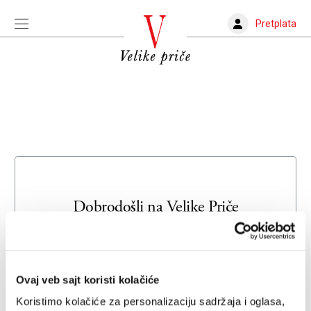
Pretplata
Dobrodošli na
Velike Priče
Unesite svoju adresu e-pošte da biste se prijavili ili kreirali
novi nalog
Ovaj veb sajt koristi kolačiće
Email adresa
Koristimo kolačiće za personalizaciju sadržaja i oglasa,