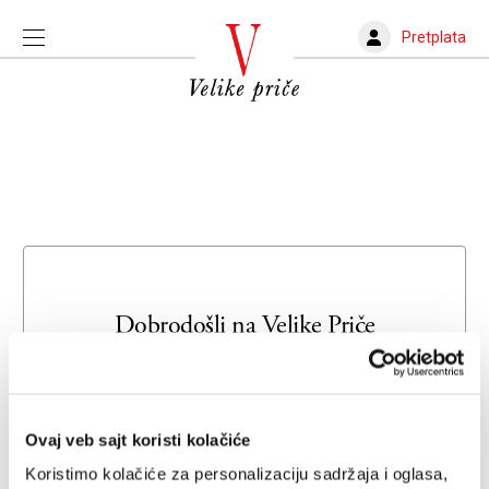
Pretplata
Dobrodošli na
Velike Priče
Unesite svoju adresu e-pošte da biste se prijavili ili kreirali
novi nalog
Ovaj veb sajt koristi kolačiće
Email adresa
Koristimo kolačiće za personalizaciju sadržaja i oglasa,