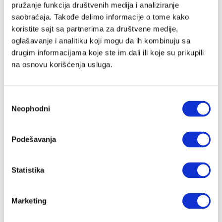
pružanje funkcija društvenih medija i analiziranje
saobraćaja. Takođe delimo informacije o tome kako
koristite sajt sa partnerima za društvene medije,
Lozinka
oglašavanje i analitiku koji mogu da ih kombinuju sa
drugim informacijama koje ste im dali ili koje su prikupili
na osnovu korišćenja usluga.
Prijava
Избор
Neophodni
сагласности
Nastavi preko Google naloga
Podešavanja
Nastavi preko Apple naloga
Statistika
Zapamti me
Zaboravljena lozinka?
Marketing