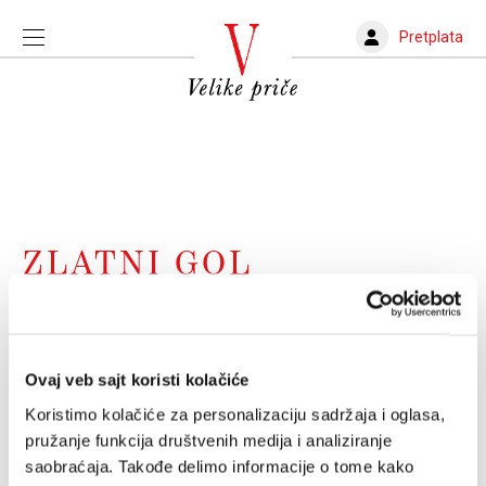
Pretplata
ZLATNI GOL
Zlatni gol, najteža fudbalska smrt
Da li je "ko da gol pobednik" moglo da se izbegne? I
zašto nije
Ovaj veb sajt koristi kolačiće
VLADIMIR NOVAKOVIĆ
10.06.2024.
Koristimo kolačiće za personalizaciju sadržaja i oglasa,
pružanje funkcija društvenih medija i analiziranje
saobraćaja. Takođe delimo informacije o tome kako