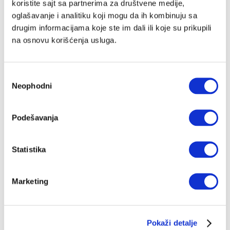
koristite sajt sa partnerima za društvene medije,
mrzitelje, ali što se Lauševića tiče – njega su voleli svi.
oglašavanje i analitiku koji mogu da ih kombinuju sa
I u tome nije bilo ničeg iracionalnog, nekako je bilo
logično, spontano
drugim informacijama koje ste im dali ili koje su prikupili
DEJAN STOJILJKOVIĆ
16.11.2023.
na osnovu korišćenja usluga.
Избор
Neophodni
сагласности
Podešavanja
Statistika
Marketing
Pokaži detalje