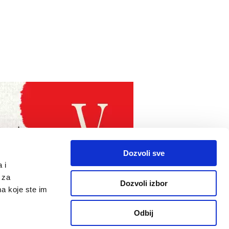
Dozvoli sve
 i
 za
Dozvoli izbor
ma koje ste im
Odbij