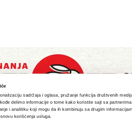
iće
nalizaciju sadržaja i oglasa, pružanje funkcija društvenih medija
akođe delimo informacije o tome kako koristite sajt sa partnerima
nje i analitiku koji mogu da ih kombinuju sa drugim informacija
a osnovu korišćenja usluga.