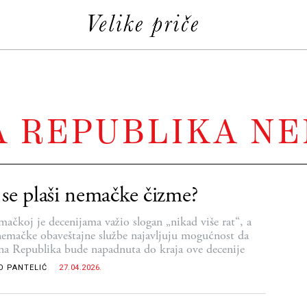
A REPUBLIKA N
se plaši nemačke čizme?
ačkoj je decenijama važio slogan „nikad više rat“, a
nemačke obaveštajne službe najavljuju mogućnost da
na Republika bude napadnuta do kraja ove decenije
O PANTELIĆ
27.04.2026.