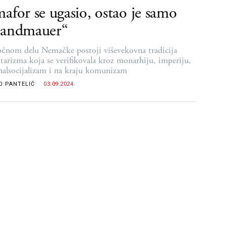
afor se ugasio, ostao je samo
randmauer“
očnom delu Nemačke postoji viševekovna tradicija
itarizma koja se verifikovala kroz monarhiju, imperiju,
nalsocijalizam i na kraju komunizam
O PANTELIĆ
03.09.2024.