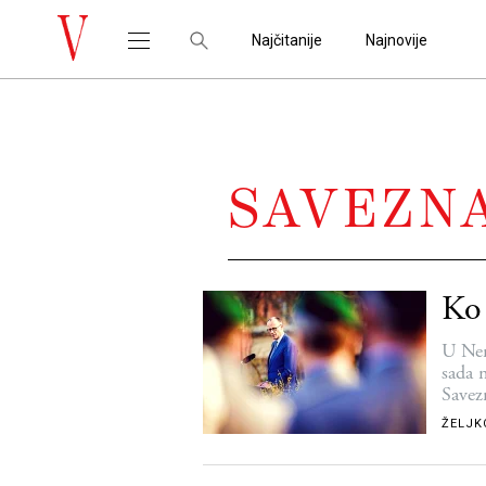
Najčitanije
Najnovije
SAVEZN
Ko 
U Nem
sada 
Savez
ŽELJK