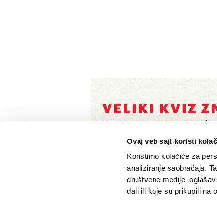
Ovaj veb sajt koristi kolač
Koristimo kolačiće za perso
analiziranje saobraćaja. T
društvene medije, oglašava
dali ili koje su prikupili n