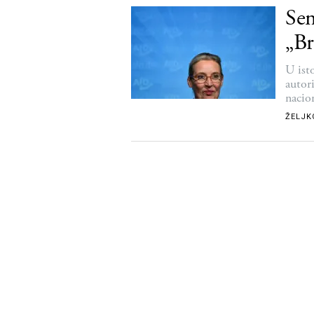
Sem
„B
U ist
autor
nacio
ŽELJK