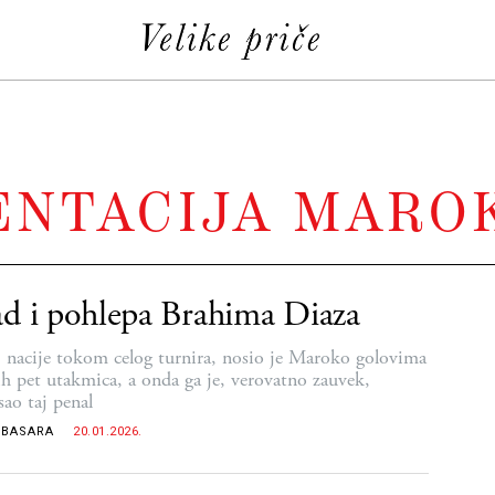
ENTACIJA MARO
d i pohlepa Brahima Diaza
 nacije tokom celog turnira, nosio je Maroko golovima
ih pet utakmica, a onda ga je, verovatno zauvek,
sao taj penal
 BASARA
20.01.2026.