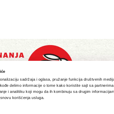
iće
nalizaciju sadržaja i oglasa, pružanje funkcija društvenih medija
akođe delimo informacije o tome kako koristite sajt sa partnerima
nje i analitiku koji mogu da ih kombinuju sa drugim informacija
a osnovu korišćenja usluga.