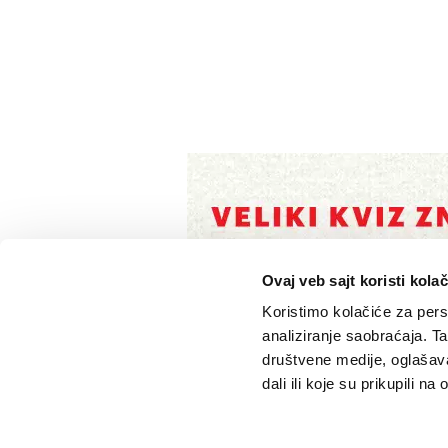
Ovaj veb sajt koristi kolač
Koristimo kolačiće za perso
analiziranje saobraćaja. T
društvene medije, oglašava
dali ili koje su prikupili n