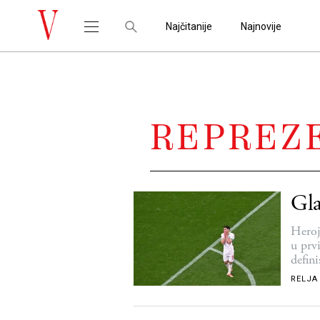
Najčitanije
Najnovije
REPREZ
Gla
Heroj
u prv
defini
RELJA