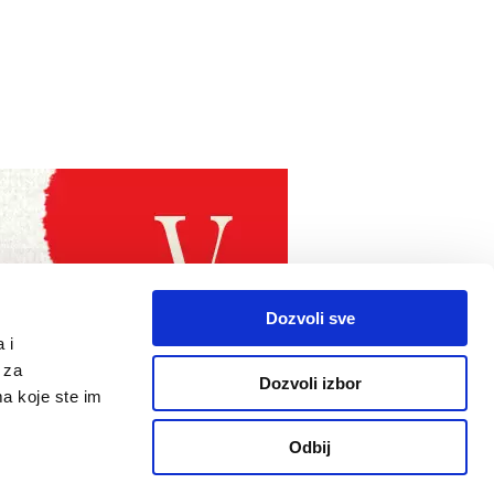
Dozvoli sve
 i
 za
Dozvoli izbor
ma koje ste im
Odbij