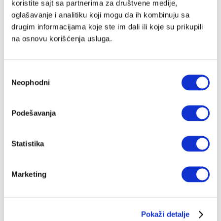
koristite sajt sa partnerima za društvene medije,
oglašavanje i analitiku koji mogu da ih kombinuju sa
drugim informacijama koje ste im dali ili koje su prikupili
na osnovu korišćenja usluga.
Избор
Neophodni
сагласности
Podešavanja
Statistika
Marketing
Pokaži detalje