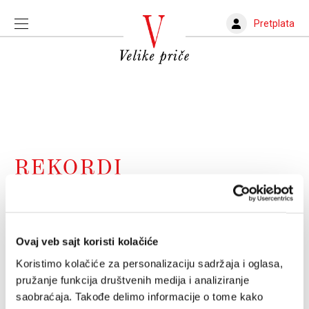
Pretplata
REKORDI
83 poena? Kako se samo usudio?
Javni diskurs oko dostignuća Bama Adebaja - tog
nikogovića iz Nju Džersija - dostigao je nove nivoe
Ovaj veb sajt koristi kolačiće
nepodnošljivosti
Koristimo kolačiće za personalizaciju sadržaja i oglasa,
MILOŠ JOVANOVIĆ
20.03.2026.
pružanje funkcija društvenih medija i analiziranje
saobraćaja. Takođe delimo informacije o tome kako