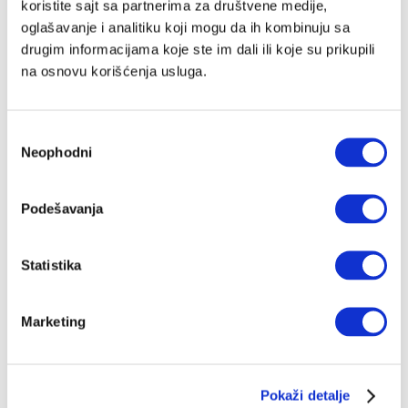
koristite sajt sa partnerima za društvene medije,
Francuski predsednik je promovisao dva referenduma
oglašavanje i analitiku koji mogu da ih kombinuju sa
u junu u kojima se isprepliću njegova politička
perspektiva i budućnost EU
drugim informacijama koje ste im dali ili koje su prikupili
ŽELJKO PANTELIĆ
13.05.2024.
na osnovu korišćenja usluga.
Избор
Neophodni
сагласности
Podešavanja
Statistika
Marketing
Pokaži detalje