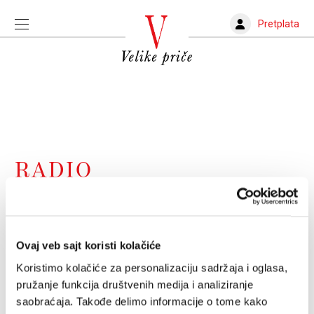
Pretplata
RADIO
Kad ubiješ kulturu na TV i radiju
(AUDIO)
Ovaj veb sajt koristi kolačiće
Ono što ti se uskrati u formativnim godinama, nikad
više nećeš moći nadoknaditi
Koristimo kolačiće za personalizaciju sadržaja i oglasa,
IVICA IVANIŠEVIĆ
26.04.2025.
pružanje funkcija društvenih medija i analiziranje
saobraćaja. Takođe delimo informacije o tome kako