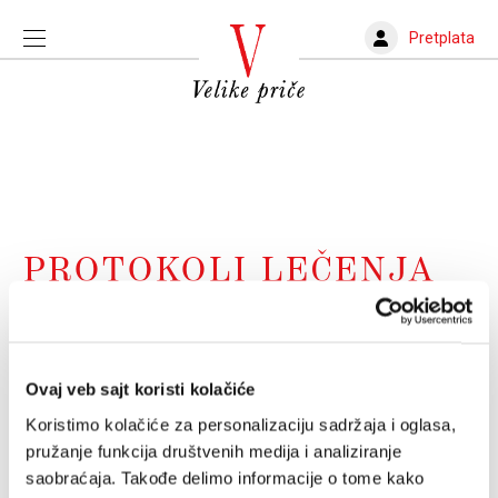
Pretplata
PROTOKOLI LEČENJA
Ivermektin, hidroksihlorokin,
antibiotici: Kako se leči kovid 19
Ovaj veb sajt koristi kolačiće
Lekovi kojih nema u tekućim smernicama pokazali su
se ili nekorisnim ili čak i štetnim
Koristimo kolačiće za personalizaciju sadržaja i oglasa,
ZORAN RADOVANOVIĆ
11.10.2024.
pružanje funkcija društvenih medija i analiziranje
saobraćaja. Takođe delimo informacije o tome kako