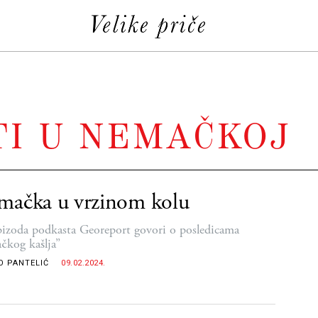
TI U NEMAČKOJ
mačka u vrzinom kolu
pizoda podkasta Georeport govori o posledicama
čkog kašlja”
O PANTELIĆ
09.02.2024.