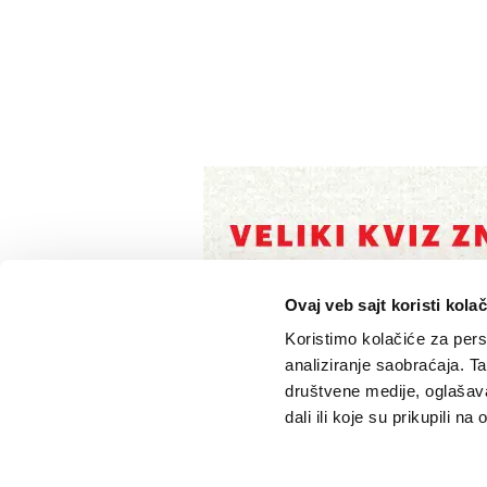
Ovaj veb sajt koristi kolač
Koristimo kolačiće za perso
analiziranje saobraćaja. T
društvene medije, oglašava
dali ili koje su prikupili n