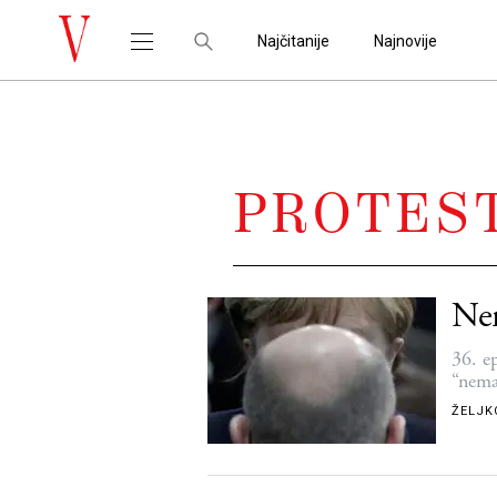
Najčitanije
Najnovije
PROTES
Ne
36. e
“nema
ŽELJK