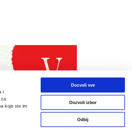
Dozvoli sve
 i
 za
Dozvoli izbor
ma koje ste im
Odbij