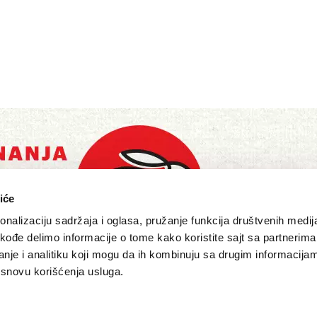
iće
nalizaciju sadržaja i oglasa, pružanje funkcija društvenih medija
akođe delimo informacije o tome kako koristite sajt sa partnerima
nje i analitiku koji mogu da ih kombinuju sa drugim informacija
a osnovu korišćenja usluga.