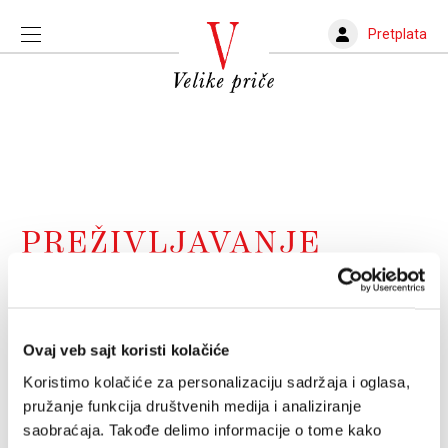
Pretplata
PREŽIVLJAVANJE
Da li živite ili samo preživljavate?
Ko preživljava pita: „Šta treba da radim?“, a ko živi
pita: „Šta želim da stvorim?“
Ovaj veb sajt koristi kolačiće
SARA KUBURIĆ
23.01.2025.
Koristimo kolačiće za personalizaciju sadržaja i oglasa,
pružanje funkcija društvenih medija i analiziranje
saobraćaja. Takođe delimo informacije o tome kako