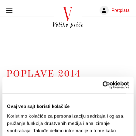
Pretplata
POPLAVE 2014
„Barem su mi ovog puta ostali zidovi“
Jedanaest godina od majskih poplava u Obrenovcu
Ovaj veb sajt koristi kolačiće
MIRJANA NARANDŽIĆ
18.05.2025.
Koristimo kolačiće za personalizaciju sadržaja i oglasa,
pružanje funkcija društvenih medija i analiziranje
saobraćaja. Takođe delimo informacije o tome kako