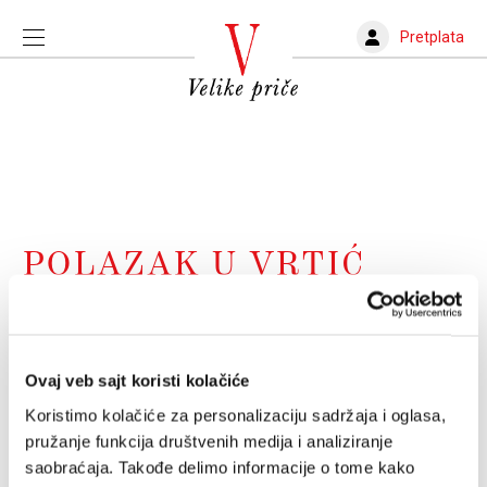
Pretplata
POLAZAK U VRTIĆ
Da li polazak u vrtić mora da bude stres?
Strah od odvajanja od roditelja sasvim je normalna
pojava u detinjstvu, ali kada to postaje problem?
Ovaj veb sajt koristi kolačiće
JELENA LUKOVIĆ
01.09.2024.
Koristimo kolačiće za personalizaciju sadržaja i oglasa,
pružanje funkcija društvenih medija i analiziranje
saobraćaja. Takođe delimo informacije o tome kako