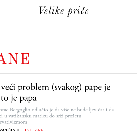
RANE
veći problem (svakog) pape je
što je papa
otac Bergoglio odlučio je da više ne bude ljevičar i da
ati u vatikansku maticu do srži prožetu
rvativizmom
IVANIŠEVIĆ
15.10.2024.