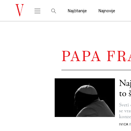
Najčitanije
Najnovije
PAPA F
Naj
to 
Sveti 
se vr
konze
IVICA 