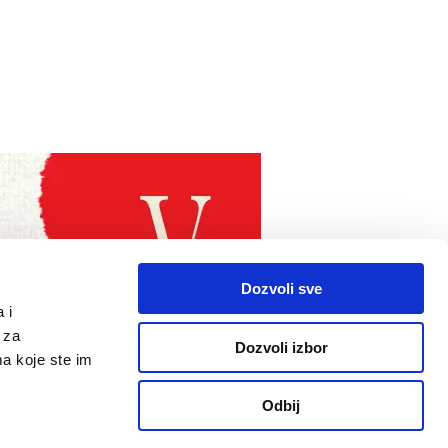
Dozvoli sve
 i
 za
Dozvoli izbor
ma koje ste im
Odbij