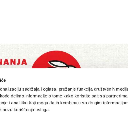
iće
nalizaciju sadržaja i oglasa, pružanje funkcija društvenih medija
akođe delimo informacije o tome kako koristite sajt sa partnerima
nje i analitiku koji mogu da ih kombinuju sa drugim informacija
a osnovu korišćenja usluga.