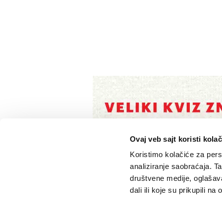
Ovaj veb sajt koristi kolač
Koristimo kolačiće za perso
analiziranje saobraćaja. T
društvene medije, oglašava
dali ili koje su prikupili n