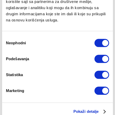
koristite sajt sa partnerima za društvene medije,
koliko je izdržala da poživi, ostavi iza sebe mnogo
trčeći ispred svog vremena
oglašavanje i analitiku koji mogu da ih kombinuju sa
drugim informacijama koje ste im dali ili koje su prikupili
na osnovu korišćenja usluga.
Избор
Neophodni
сагласности
Podešavanja
Statistika
Marketing
Pokaži detalje