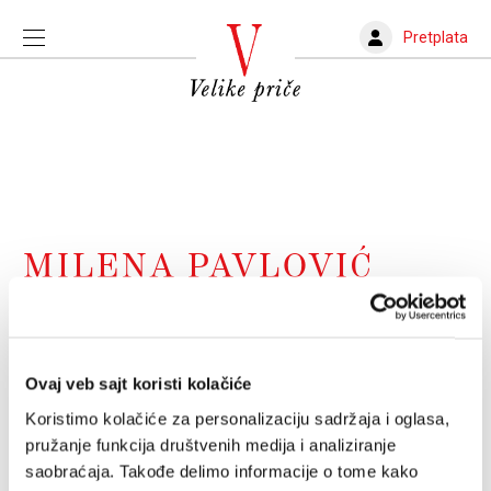
Pretplata
MILENA PAVLOVIĆ
BARILI
Da li su vam pričali pravu priču o Mileni
Ovaj veb sajt koristi kolačiće
Pavlović Barili?
Koristimo kolačiće za personalizaciju sadržaja i oglasa,
Uz sve životne lomove, nepriznavanje njenog rada u
pružanje funkcija društvenih medija i analiziranje
Srbiji, tešku bolest, rastrzanost između oca i majke,
kobnih muškaraca, dve domovine, trošenje talenta
saobraćaja. Takođe delimo informacije o tome kako
zarad preživljavanja, uspeće da za samo 36 godina,
ANA MITIĆ
06.08.2023.