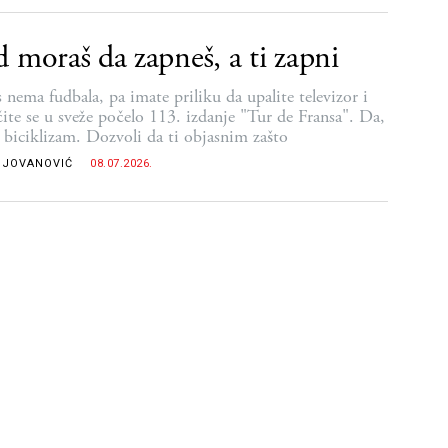
 moraš da zapneš, a ti zapni
 nema fudbala, pa imate priliku da upalite televizor i
čite se u sveže počelo 113. izdanje "Tur de Fransa". Da,
, biciklizam. Dozvoli da ti objasnim zašto
 JOVANOVIĆ
08.07.2026.