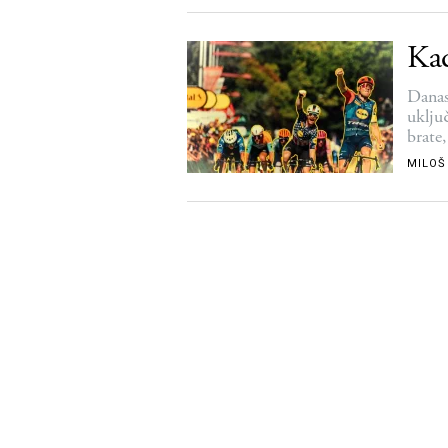
Kad
Danas
uklju
brate
MILOŠ