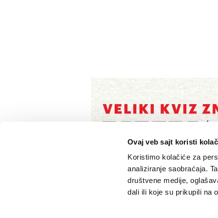
Ovaj veb sajt koristi kolač
Koristimo kolačiće za perso
analiziranje saobraćaja. T
društvene medije, oglašava
dali ili koje su prikupili n