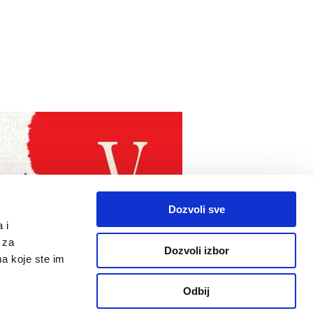
Dozvoli sve
 i
 za
Dozvoli izbor
ma koje ste im
Odbij