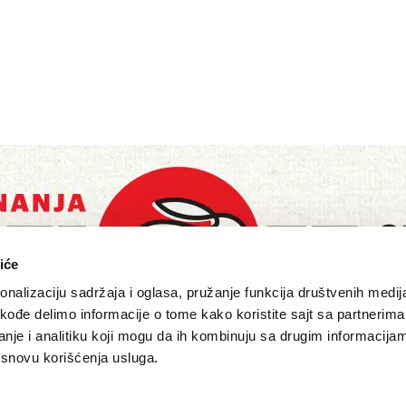
iće
nalizaciju sadržaja i oglasa, pružanje funkcija društvenih medija
akođe delimo informacije o tome kako koristite sajt sa partnerima
nje i analitiku koji mogu da ih kombinuju sa drugim informacija
a osnovu korišćenja usluga.