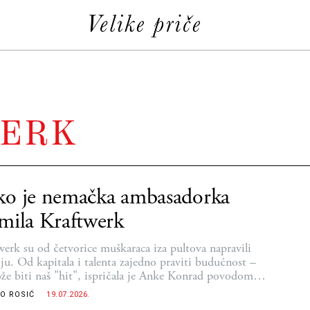
ERK
ko je nemačka ambasadorka
mila Kraftwerk
werk su od četvorice muškaraca iza pultova napravili
ju. Od kapitala i talenta zajedno praviti budućnost –
že biti naš "hit", ispričala je Anke Konrad povodom
vanja čuvenog benda iz Diseldorfa u Beogradu
O ROSIĆ
19.07.2026.