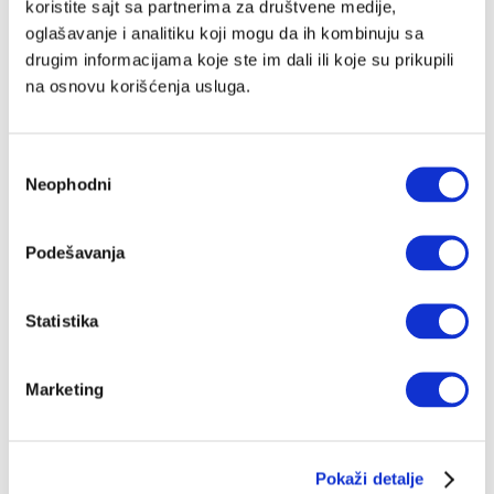
koristite sajt sa partnerima za društvene medije,
Nakon vesti da se u Srbiji poslednjih nedelja skoro
oglašavanje i analitiku koji mogu da ih kombinuju sa
svakodnevno registruju komarci zaraženi virusom
Zapadnog Nila, te da je zabeleženo i oko 10 slučajeva
drugim informacijama koje ste im dali ili koje su prikupili
obolelih ljudi od istoimene groznice, mnogi na ubod
ANA BANKO
16.08.2023.
na osnovu korišćenja usluga.
komarca sada gledaju sa većom dozom opreza
Избор
Neophodni
сагласности
Podešavanja
Statistika
Marketing
Pokaži detalje