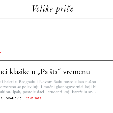
A
ci klasike u „Pa šta“ vremenu
 i baleti u Beogradu i Novom Sadu postoje kao nužno
a otvoreno se pojavljuju i moćni glasnogovornici koji bi
ukinu. Ipak, postoje đaci i studenti koji istražuju svet
e
ŠA JOVANOVIĆ
25.05.2025.