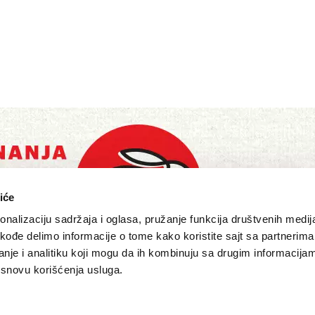
iće
nalizaciju sadržaja i oglasa, pružanje funkcija društvenih medija
akođe delimo informacije o tome kako koristite sajt sa partnerima
nje i analitiku koji mogu da ih kombinuju sa drugim informacija
a osnovu korišćenja usluga.