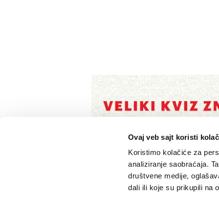
Ovaj veb sajt koristi kolač
Koristimo kolačiće za perso
analiziranje saobraćaja. T
društvene medije, oglašava
dali ili koje su prikupili n