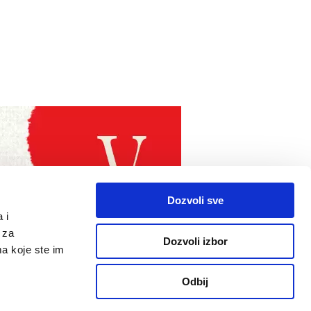
Dozvoli sve
 i
 za
Dozvoli izbor
ma koje ste im
Odbij