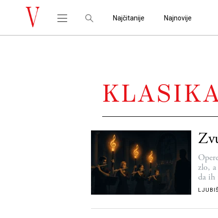
Najčitanije
Najnovije
KLASIK
Zvu
Opere
zlo, 
da ih 
klasik
LJUBI