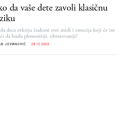
o da vaše dete zavoli klasičnu
ziku
da deca otkriju čudesni svet misli i emocija koji će im
i da budu plemenitiji, obrazovaniji?
ŠA JOVANOVIĆ
28.12.2023.