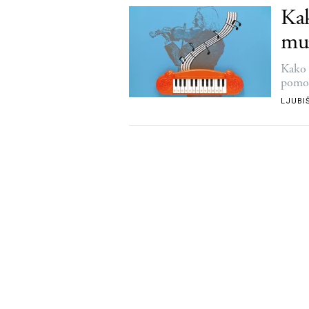
Kak
mu
Kako 
pomoć
LJUBI